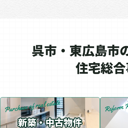
呉市・東広島市
住宅総合
Purchase of real estate
Reform R
新築・中古物件