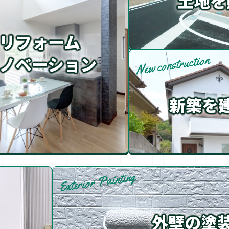
土地を
リフォーム
ノベーション
New construction
新築を
Exterior Painting
外壁の塗