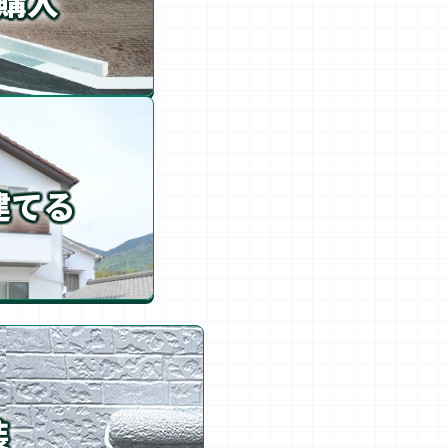
購入
建てる
装