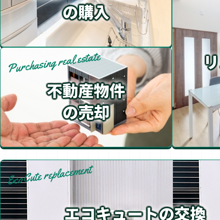
の購入
Purchasing real estate
リ
不動産物件
の売却
EcoCute replacement
エコキュートの交換