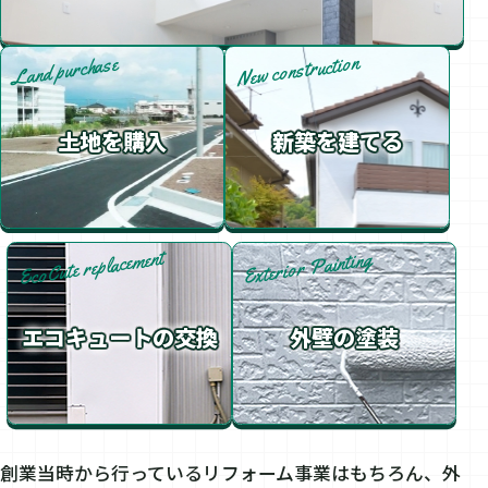
New construction
Land purchase
土地を購入
新築を建てる
EcoCute replacement
Exterior Painting
エコキュートの交換
外壁の塗装
創業当時から行っているリフォーム事業はもちろん、外