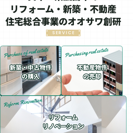
リフォーム・新築・不動産
住宅総合事業のオオサワ創研
SERVICE
Purchase of real estate
Purchasing real estate
新築・中古物件
不動産物件
の購入
の売却
Reform Renovation
リフォーム
リノベーション