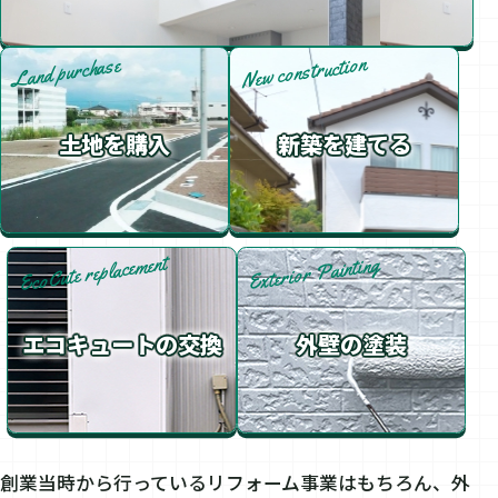
New construction
Land purchase
土地を購入
新築を建てる
EcoCute replacement
Exterior Painting
エコキュートの交換
外壁の塗装
創業当時から行っているリフォーム事業はもちろん、外