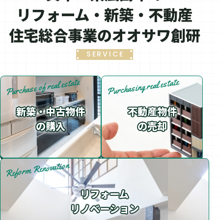
リフォーム・新築・不動産
住宅総合事業のオオサワ創研
SERVICE
Purchase of real estate
Purchasing real estate
新築・中古物件
不動産物件
の購入
の売却
Reform Renovation
リフォーム
リノベーション